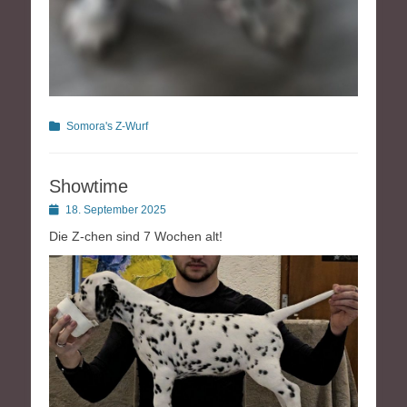
Kategorien
Somora's Z-Wurf
Showtime
Posted
18. September 2025
on
Die Z-chen sind 7 Wochen alt!