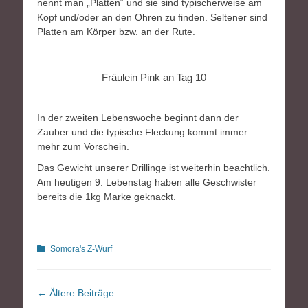
nennt man „Platten“ und sie sind typischerweise am
Kopf und/oder an den Ohren zu finden. Seltener sind
Platten am Körper bzw. an der Rute.
Fräulein Pink an Tag 10
In der zweiten Lebenswoche beginnt dann der
Zauber und die typische Fleckung kommt immer
mehr zum Vorschein.
Das Gewicht unserer Drillinge ist weiterhin beachtlich.
Am heutigen 9. Lebenstag haben alle Geschwister
bereits die 1kg Marke geknackt.
Kategorien
Somora's Z-Wurf
Beitragsnavigation
←
Ältere Beiträge