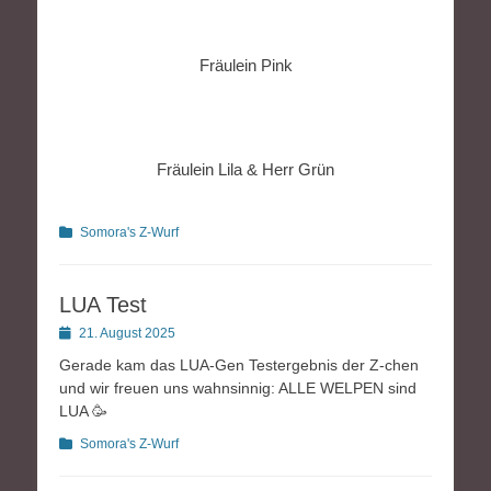
Fräulein Pink
Fräulein Lila & Herr Grün
Kategorien
Somora's Z-Wurf
LUA Test
Posted
21. August 2025
on
Gerade kam das LUA-Gen Testergebnis der Z-chen
und wir freuen uns wahnsinnig: ALLE WELPEN sind
LUA 🥳
Kategorien
Somora's Z-Wurf