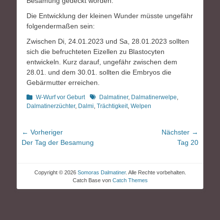
Besamung gedeckt worden.
Die Entwicklung der kleinen Wunder müsste ungefähr
folgendermaßen sein:
Zwischen Di, 24.01.2023 und Sa, 28.01.2023 sollten
sich die befruchteten Eizellen zu Blastocyten
entwickeln. Kurz darauf, ungefähr zwischen dem
28.01. und dem 30.01. sollten die Embryos die
Gebärmutter erreichen.
Kategorien
Schlagworte
W-Wurf vor Geburt
Dalmatiner
,
Dalmatinerwelpe
,
Dalmatinerzüchter
,
Dalmi
,
Trächtigkeit
,
Welpen
Beitragsnavigation
← Vorheriger
Nächster →
Vorheriger
Nächster
Der Tag der Besamung
Tag 20
Beitrag:
Beitrag:
Copyright © 2026
Somoras Dalmatiner
. Alle Rechte vorbehalten.
Catch Base von
Catch Themes