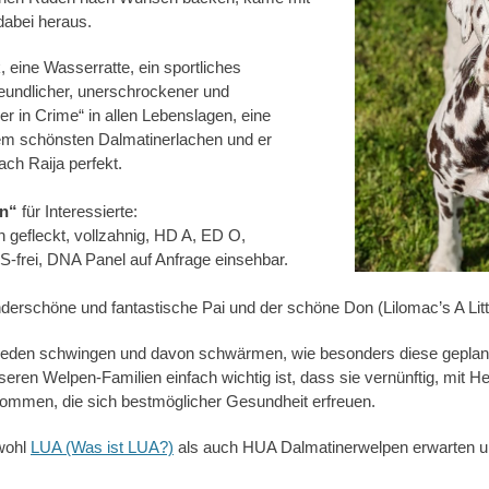
dabei heraus.
, eine Wasserratte, ein sportliches
reundlicher, unerschrockener und
ner in Crime“ in allen Lebenslagen, eine
em schönsten Dalmatinerlachen und er
ach Raija perfekt.
en“
für Interessierte:
n gefleckt, vollzahnig, HD A, ED O,
S-frei, DNA Panel auf Anfrage einsehbar.
derschöne und fantastische Pai und der schöne Don (Lilomac’s A Litt
Reden schwingen und davon schwärmen, wie besonders diese geplante
eren Welpen-Familien einfach wichtig ist, dass sie vernünftig, mit H
mmen, die sich bestmöglicher Gesundheit erfreuen.
owohl
LUA (Was ist LUA?)
als auch HUA Dalmatinerwelpen erwarten u