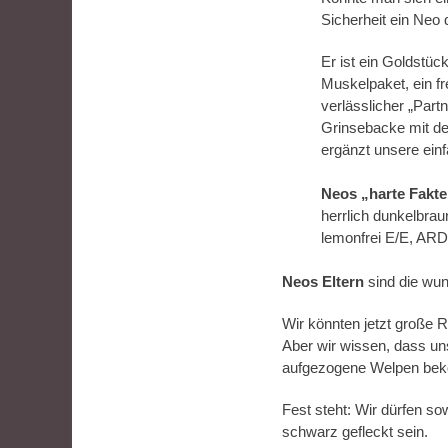
Sicherheit ein Neo 
Er ist ein Goldstück
Muskelpaket, ein f
verlässlicher „Part
Grinsebacke mit d
ergänzt unsere einf
Neos „harte Fakt
herrlich dunkelbrau
lemonfrei E/E, ARD
Neos Eltern
sind die wun
Wir könnten jetzt große 
Aber wir wissen, dass uns
aufgezogene Welpen beko
Fest steht: Wir dürfen s
schwarz gefleckt sein.