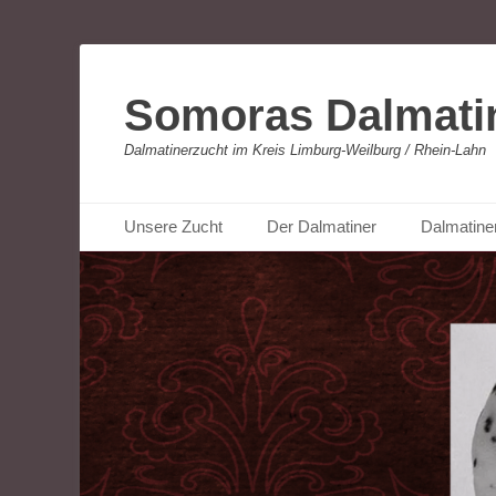
Somoras Dalmati
Dalmatinerzucht im Kreis Limburg-Weilburg / Rhein-Lahn
Primäres Menü
Zum
Unsere Zucht
Der Dalmatiner
Dalmatine
Inhalt
springen