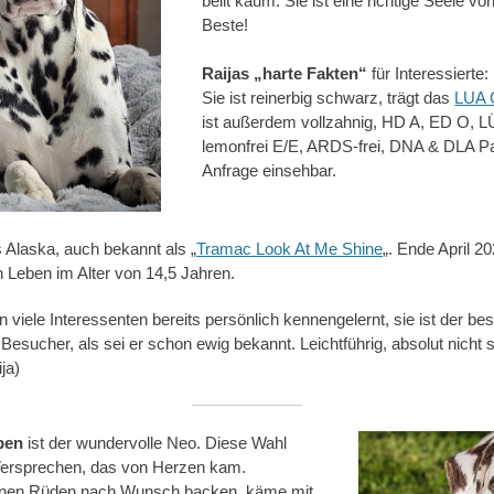
bellt kaum. Sie ist eine richtige Seele v
Beste!
Raijas „harte Fakten“
für Interessierte:
Sie ist reinerbig schwarz, trägt das
LUA 
ist außerdem vollzahnig, HD A, ED O, LÜ
lemonfrei E/E, ARDS-frei, DNA & DLA Pa
Anfrage einsehbar.
s Alaska, auch bekannt als „
Tramac Look At Me Shine
„. Ende April 2
 Leben im Alter von 14,5 Jahren.
 viele Interessenten bereits persönlich kennengelernt, sie ist der b
 Besucher, als sei er schon ewig bekannt. Leichtführig, absolut nicht s
ja)
pen
ist der wundervolle Neo. Diese Wahl
ersprechen, das von Herzen kam.
inen Rüden nach Wunsch backen, käme mit