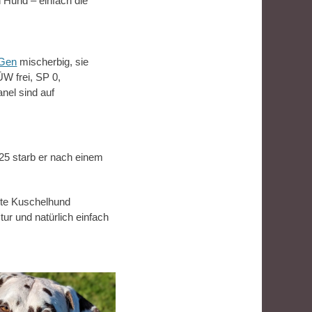
on Hund – einfach die
Gen
mischerbig, sie
W frei, SP 0,
nel sind auf
025 starb er nach einem
este Kuschelhund
tur und natürlich einfach