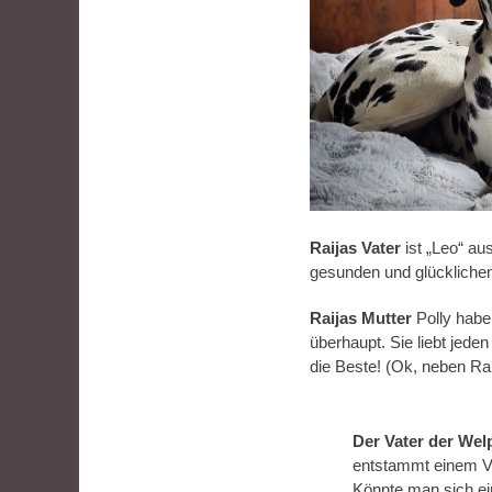
Raijas Vater
ist „Leo“ au
gesunden und glücklichen
Raijas Mutter
Polly haben
überhaupt. Sie liebt jeden
die Beste! (Ok, neben Rai
Der Vater der Wel
entstammt einem V
Könnte man sich e