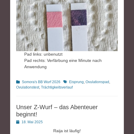
Pad links: unbenutzt
Pad rechts: Verfärbung eine Minute nach
Anwendung
Kategorien
Schlagworte
Somora's BB Wurf 2026
Eisprung
,
Ovulationspad
,
Ovulationstest
,
Trächtigkeitsverlauf
Unser Z-Wurf – das Abenteuer
beginnt!
Posted
18. Mai 2025
on
Raija ist läufig!