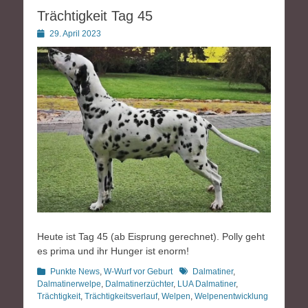
Trächtigkeit Tag 45
Posted
29. April 2023
on
Heute ist Tag 45 (ab Eisprung gerechnet). Polly geht
es prima und ihr Hunger ist enorm!
Kategorien
Schlagworte
Punkte News
,
W-Wurf vor Geburt
Dalmatiner
,
Dalmatinerwelpe
,
Dalmatinerzüchter
,
LUA Dalmatiner
,
Trächtigkeit
,
Trächtigkeitsverlauf
,
Welpen
,
Welpenentwicklung