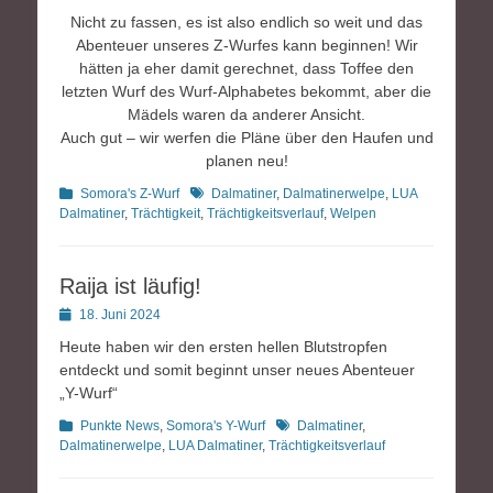
Nicht zu fassen, es ist also endlich so weit und das
Abenteuer unseres Z-Wurfes kann beginnen! Wir
hätten ja eher damit gerechnet, dass Toffee den
letzten Wurf des Wurf-Alphabetes bekommt, aber die
Mädels waren da anderer Ansicht.
Auch gut – wir werfen die Pläne über den Haufen und
planen neu!
Kategorien
Schlagworte
Somora's Z-Wurf
Dalmatiner
,
Dalmatinerwelpe
,
LUA
Dalmatiner
,
Trächtigkeit
,
Trächtigkeitsverlauf
,
Welpen
Raija ist läufig!
Posted
18. Juni 2024
on
Heute haben wir den ersten hellen Blutstropfen
entdeckt und somit beginnt unser neues Abenteuer
„Y-Wurf“
Kategorien
Schlagworte
Punkte News
,
Somora's Y-Wurf
Dalmatiner
,
Dalmatinerwelpe
,
LUA Dalmatiner
,
Trächtigkeitsverlauf