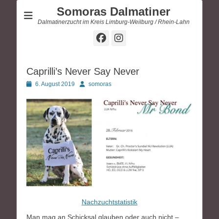
Somoras Dalmatiner
Dalmatinerzucht im Kreis Limburg-Weilburg / Rhein-Lahn
Facebook
Instagram
Caprilli’s Never Say Never
Posted
Autor
6. August 2019
somoras
on
Nachzuchtstatistik
Man mag an Schicksal glauben oder auch nicht –