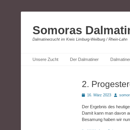
Somoras Dalmati
Dalmatinerzucht im Kreis Limburg-Weilburg / Rhein-Lahn
Primäres Menü
Zum
Unsere Zucht
Der Dalmatiner
Dalmatine
Inhalt
springen
2. Progester
Posted
Autor
16. März 2023
somor
on
Der Ergebnis des heutige
Damit kann man davon au
Besamung haben wir nun n