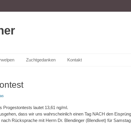
ner
rwelpen
Zuchtgedanken
Kontakt
ontest
as
s Progestontests lautet 13,61 ng/ml.
sgehen, dass wir uns wahrscheinlich einen Tag NACH den Eisprünge
ach Rücksprache mit Herrn Dr. Blendinger (Blendivet) für Samstag 