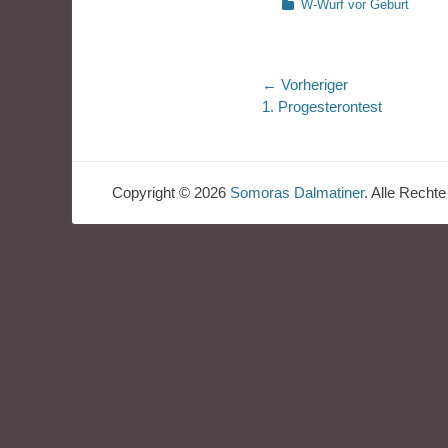
Kategorien
W-Wurf vor Geburt
Beitragsnaviga
← Vorheriger
Vorheriger
1. Progesterontest
Beitrag:
Copyright © 2026
Somoras Dalmatiner
. Alle Rechte