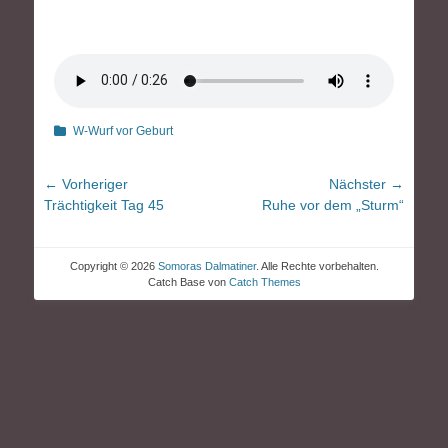
Kategorien
W-Wurf vor Geburt
Beitragsnavigation
← Vorheriger
Nächster →
Vorheriger
Nächster
Trächtigkeit Tag 45
Ruhe vor dem „Sturm“
Beitrag:
Beitrag:
Copyright © 2026
Somoras Dalmatiner
. Alle Rechte vorbehalten.
Catch Base von
Catch Themes