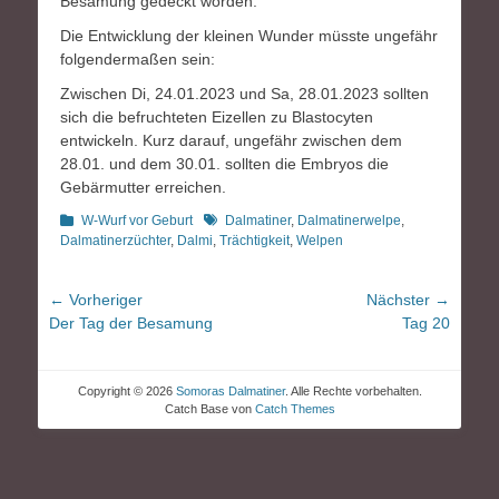
Besamung gedeckt worden.
Die Entwicklung der kleinen Wunder müsste ungefähr
folgendermaßen sein:
Zwischen Di, 24.01.2023 und Sa, 28.01.2023 sollten
sich die befruchteten Eizellen zu Blastocyten
entwickeln. Kurz darauf, ungefähr zwischen dem
28.01. und dem 30.01. sollten die Embryos die
Gebärmutter erreichen.
Kategorien
Schlagworte
W-Wurf vor Geburt
Dalmatiner
,
Dalmatinerwelpe
,
Dalmatinerzüchter
,
Dalmi
,
Trächtigkeit
,
Welpen
Beitragsnavigation
← Vorheriger
Nächster →
Vorheriger
Nächster
Der Tag der Besamung
Tag 20
Beitrag:
Beitrag:
Copyright © 2026
Somoras Dalmatiner
. Alle Rechte vorbehalten.
Catch Base von
Catch Themes