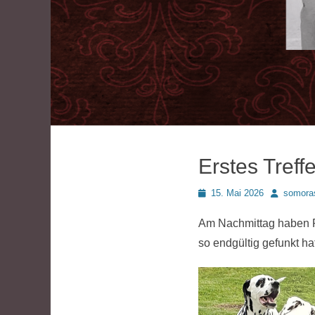
Erstes Treff
Posted
Autor
15. Mai 2026
somora
on
Am Nachmittag haben R
so endgültig gefunkt ha