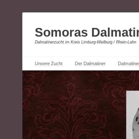
Somoras Dalmati
Dalmatinerzucht im Kreis Limburg-Weilburg / Rhein-Lahn
Primäres Menü
Zum
Unsere Zucht
Der Dalmatiner
Dalmatine
Inhalt
springen