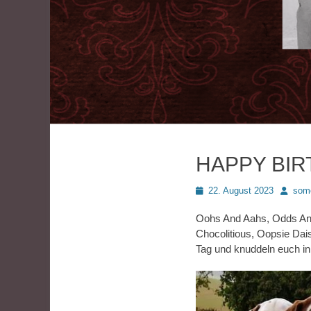
HAPPY BIRT
Posted
Autor
22. August 2023
som
on
Oohs And Aahs, Odds And
Chocolitious, Oopsie Dai
Tag und knuddeln euch i