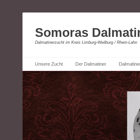
Somoras Dalmati
Dalmatinerzucht im Kreis Limburg-Weilburg / Rhein-Lahn
Primäres Menü
Zum
Unsere Zucht
Der Dalmatiner
Dalmatine
Inhalt
springen