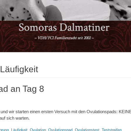
Läufigkeit
ad an Tag 8
g 8 und wir starten einen ersten Versuch mit den Ovulationspads: 
auf sich warten.
worte
prung
,
Läufigkeit
,
Ovulation
,
Ovulationspad
,
Ovulationstest
,
Teststreifen