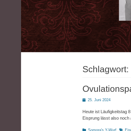
Schlagwort:
Ovulationsp
Posted
25. Juni 2024
on
Heute ist Läufigkeitsta
Eisprung lässt also noch 
Kategorien
Schlag
Somora's Y-Wurf
Eis