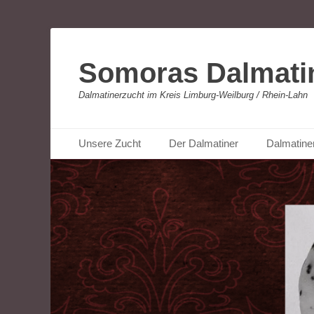
Somoras Dalmati
Dalmatinerzucht im Kreis Limburg-Weilburg / Rhein-Lahn
Primäres Menü
Zum
Unsere Zucht
Der Dalmatiner
Dalmatine
Inhalt
springen