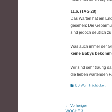
11.6. (TAG 28)
Das Warten hat ein End
gesehen: Die Gebärmutt
sind jedoch deutlich zu
Was auch immer der Gr
keine Babys bekomm
Wir sind sehr traurig d
die lieben wartenden Fa
Kategorien
BB Wurf Trächtigkeit
Beitragsnaviga
← Vorheriger
Vorheriger
WOCHE 3