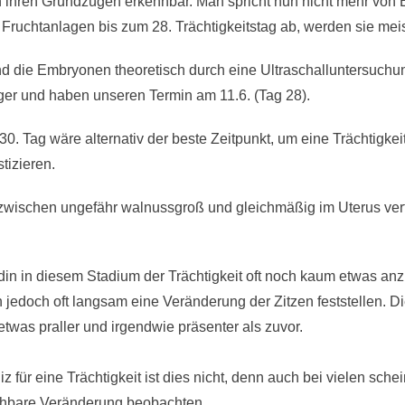
 in ihren Grundzügen erkennbar. Man spricht nun nicht mehr vo
Fruchtanlagen bis zum 28. Trächtigkeitstag ab, werden sie meist 
d die Embryonen theoretisch durch eine Ultraschalluntersuchun
ger und haben unseren Termin am 11.6. (Tag 28).
0. Tag wäre alternativ der beste Zeitpunkt, um eine Trächtigke
tizieren.
wischen ungefähr walnussgroß und gleichmäßig im Uterus verte
ndin in diesem Stadium der Trächtigkeit oft noch kaum etwas a
edoch oft langsam eine Veränderung der Zitzen feststellen. 
etwas praller und irgendwie präsenter als zuvor.
z für eine Trächtigkeit ist dies nicht, denn auch bei vielen sch
chbare Veränderung beobachten.