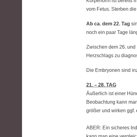
Körperform ist bereits
vom Fetus. Sterben die 
Ab ca. dem 22. Tag
sin
noch ein paar Tage län
Zwischen dem 26. und 3
Herzschlags zu diagnos
Die Embryonen sind inz
21. – 28. TAG
Äußerlich ist einer Hü
Beobachtung kann man j
größer und wirken ggf. 
ABER: Ein sicheres Indi
kann man eine verglei