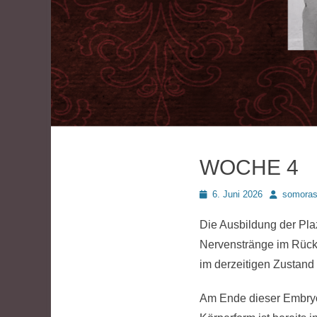
WOCHE 4
Posted
Autor
6. Juni 2026
somora
on
Die Ausbildung der Pla
Nervenstränge im Rück
im derzeitigen Zustand 
Am Ende dieser Embryo