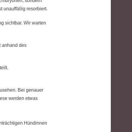
n Embryonen, sondern
unauffällig resorbiert.
g sichtbar. Wir warten
it anhand des
ilt.
nzusehen. Bei genauer
Diese werden etwas
einträchtigen Hündinnen