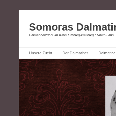
Somoras Dalmati
Dalmatinerzucht im Kreis Limburg-Weilburg / Rhein-Lahn
Primäres Menü
Zum
Unsere Zucht
Der Dalmatiner
Dalmatine
Inhalt
springen