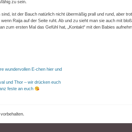
fähig zu sein.
ind, ist der Bauch natürlich nicht übermäßig prall und rund, aber tr
wenn Raija auf der Seite ruht. Ab und zu sieht man sie auch mit bl
 man zum ersten Mal das Gefühl hat, „Kontakt“ mit den Babies aufne
tion
Nächster
 wundervollen E-chen hier und
Beitrag:
val und Thor – wir drücken euch
anz feste an euch
 vorbehalten.