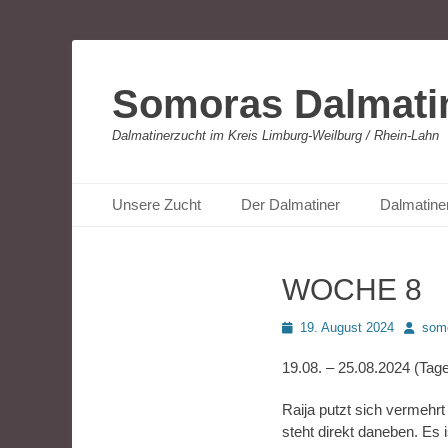
Somoras Dalmati
Dalmatinerzucht im Kreis Limburg-Weilburg / Rhein-Lahn
Primäres Menü
Zum
Unsere Zucht
Der Dalmatiner
Dalmatine
Inhalt
springen
WOCHE 8
Posted
Autor
19. August 2024
som
on
19.08. – 25.08.2024 (Tag
Raija putzt sich vermehrt
steht direkt daneben. Es