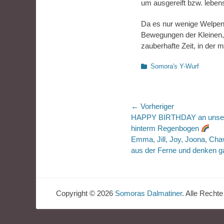
um ausgereift bzw. lebens
Da es nur wenige Welpen s
Bewegungen der Kleinen, 
zauberhafte Zeit, in der
Kategorien
Somora's Y-Wurf
Beitragsnaviga
← Vorheriger
Vorheriger
HAPPY BIRTHDAY an unsere
Beitrag:
hinterm Regenbogen
Emma, Jill, Joy, Joona, Cha
aus der Ferne und denken g
Copyright © 2026
Somoras Dalmatiner
. Alle Rechte